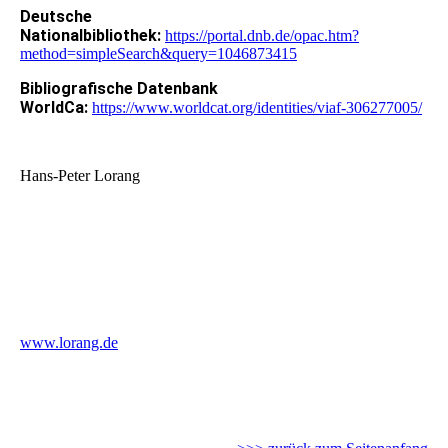
Deutsche
Nationalbibliothek:
https://portal.dnb.de/opac.htm?
method=simpleSearch&query=1046873415
Bibliografische Datenbank
WorldCa:
https://www.worldcat.org/identities/viaf-306277005/
Dankeschön für Ihr Interesse an meiner Autorenarbeit.
Hans-Peter Lorang
www.lorang.de